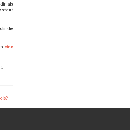
 dir
als
ontent
dir die
ach
eine
ng
,
ools?
→