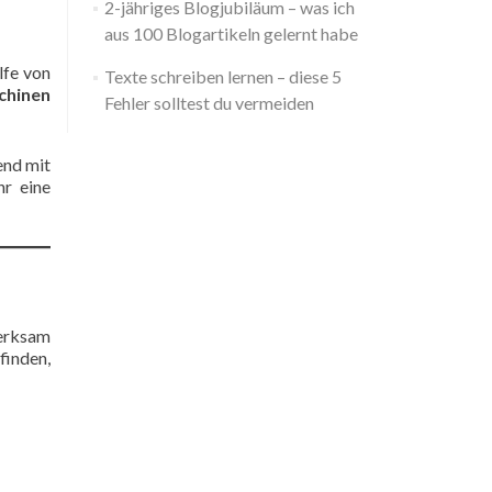
2-jähriges Blogjubiläum – was ich
aus 100 Blogartikeln gelernt habe
lfe von
Texte schreiben lernen – diese 5
chinen
Fehler solltest du vermeiden
nd mit
hr eine
merksam
finden,