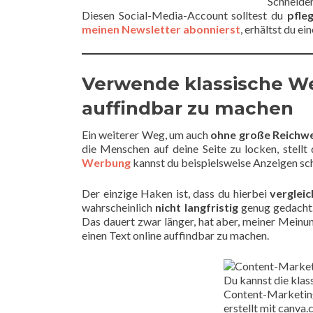
Schneider
Diesen Social-Media-Account solltest du
pfle
meinen Newsletter abonnierst
, erhältst du e
Verwende klassische We
auffindbar zu machen
Ein weiterer Weg, um auch
ohne große Reichwe
die Menschen auf deine Seite zu locken, stellt
Werbung
kannst du beispielsweise Anzeigen sch
Der einzige Haken ist, dass du hierbei
vergleic
wahrscheinlich
nicht langfristig
genug gedacht.
Das dauert zwar länger, hat aber, meiner Meinu
einen Text online auffindbar zu machen.
Du kannst die kla
Content-Marketing 
erstellt mit canva