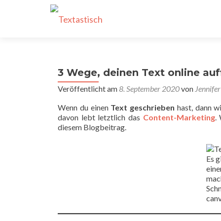
3 Wege, deinen Text online au
Veröffentlicht am
8. September 2020
von
Jennifer
Wenn du einen
Text geschrieben
hast, dann wi
davon lebt letztlich das
Content-Marketing
.
diesem Blogbeitrag.
Es g
eine
mach
Schn
can