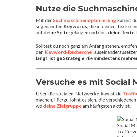
Nutze die Suchmaschin
Mit der
Suchmaschinenoptimierung
kannst du
sogenannten
Keywords
, die in deinen Texten 
auf
deine Seite
gelangen und dort
deine Texte 
Solltest du noch ganz am Anfang stehen, empfehl
der
Keyword-Recherche
auseinanderzusetzen
langfristige Strategie
, die
mindestens mehre
Versuche es mit Social 
Über die sozialen Netzwerke kannst du
Traffi
machen. Hierzu lohnt es sich, die verschiedene
wo
deine Zielgruppe
am häufigsten aktiv ist.
Social Me
Traffic z