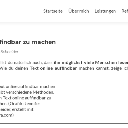
Startseite
Über mich
Leistungen
Re
ffindbar zu machen
 Schneider
llst du natürlich auch, dass
ihn möglichst viele Menschen lese
 Wie du deinen Text
online auffindbar
machen kannst, zeige ich
ibt verschiedene Methoden,
n Text online auffindbar zu
en. (Grafik: Jennifer
eider, erstellt mit
va.com)