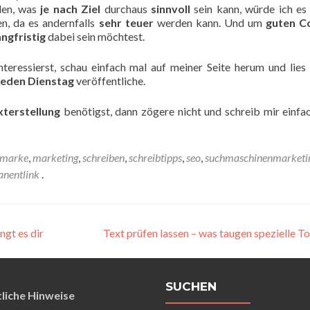
len, was
je nach Ziel
durchaus
sinnvoll
sein kann, würde ich es
n, da es andernfalls
sehr teuer
werden kann. Und um
guten C
angfristig
dabei sein möchtest.
nteressierst, schau einfach mal auf meiner Seite herum und lies 
jeden Dienstag
veröffentliche.
xterstellung
benötigst, dann zögere nicht und schreib mir einf
marke
,
marketing
,
schreiben
,
schreibtipps
,
seo
,
suchmaschinenmarketi
nentlink
.
gt es dir
Text prüfen lassen – was taugen spezielle T
SUCHEN
liche Hinweise