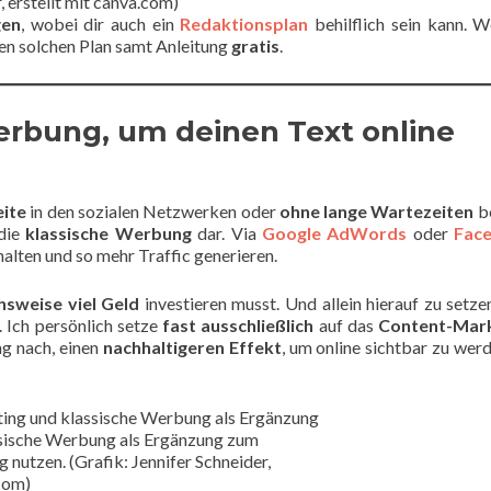
, erstellt mit canva.com)
gen
, wobei dir auch ein
Redaktionsplan
behilflich sein kann. 
inen solchen Plan samt Anleitung
gratis
.
rbung, um deinen Text online
ite
in den sozialen Netzwerken oder
ohne lange Wartezeiten
be
 die
klassische Werbung
dar. Via
Google AdWords
oder
Fac
alten und so mehr Traffic generieren.
hsweise viel Geld
investieren musst. Und allein hierauf zu setze
 Ich persönlich setze
fast ausschließlich
auf das
Content-Mar
ng nach, einen
nachhaltigeren Effekt
, um online sichtbar zu wer
ssische Werbung als Ergänzung zum
nutzen. (Grafik: Jennifer Schneider,
.com)