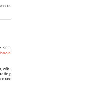
Wenn du
i SEO,
ebook-
n, wäre
keting
.
den und