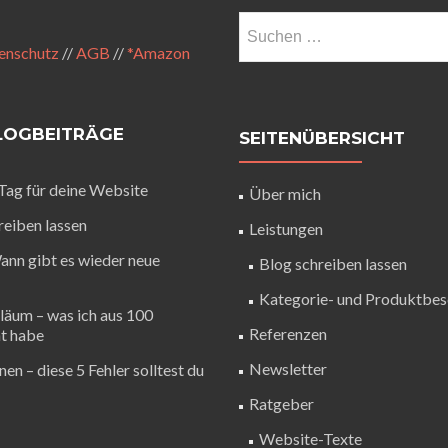
enschutz
//
AGB
//
*Amazon
BLOGBEITRÄGE
SEITENÜBERSICHT
 Tag für deine Website
Über mich
eiben lassen
Leistungen
Wann gibt es wieder neue
Blog schreiben lassen
Kategorie- und Produktbes
iläum – was ich aus 100
Referenzen
nt habe
Newsletter
nen – diese 5 Fehler solltest du
Ratgeber
Website-Texte