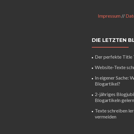
Impressum
//
Dat
DIE LETZTEN 
Der perfekte Title
Website-Texte schr
In eigener Sache: 
Blogartikel?
2-jähriges Blogjub
Blogartikeln geler
Texte schreiben ler
vermeiden