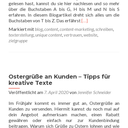
gelesen hast, kannst du sie hier nachlesen und so mehr
über die Buchstaben A bis G, H bis M und N bis S
erfahren. In diesem Blogartikel dreht sich alles um die
Read more about Das Co
Buchstaben von T bis Z. Das erfährst
[…]
Markiert mit
blog
,
content
,
content-marketing
,
schreiben
,
texterstellung
,
unique content
,
vertrauen
,
website
,
zielgruppe
Ostergrüße an Kunden – Tipps für
kreative Texte
Veröffentlicht am
7. April 2020
von
Jennifer Schneider
Im Frühjahr kommt es immer gut an, Ostergrüße an
Kunden zu versenden. Hiermit kannst du noch mal auf
dein Angebot aufmerksam machen, einen Rabatt
gewähren oder einfach nur zur Kundenbindung
beitragen. Warum sich Grüße zu Ostern lohnen und wie