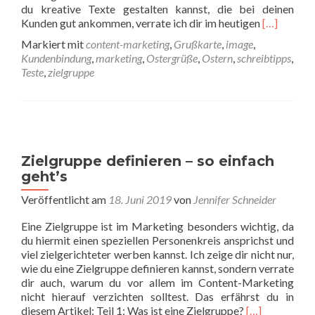
du kreative Texte gestalten kannst, die bei deinen
Read more 
Kunden gut ankommen, verrate ich dir im heutigen
[…]
Markiert mit
content-marketing
,
Grußkarte
,
image
,
Kundenbindung
,
marketing
,
Ostergrüße
,
Ostern
,
schreibtipps
,
Teste
,
zielgruppe
Zielgruppe definieren – so einfach
geht’s
Veröffentlicht am
18. Juni 2019
von
Jennifer Schneider
Eine Zielgruppe ist im Marketing besonders wichtig, da
du hiermit einen speziellen Personenkreis ansprichst und
viel zielgerichteter werben kannst. Ich zeige dir nicht nur,
wie du eine Zielgruppe definieren kannst, sondern verrate
dir auch, warum du vor allem im Content-Marketing
nicht hierauf verzichten solltest. Das erfährst du in
Read more abou
diesem Artikel: Teil 1: Was ist eine Zielgruppe?
[…]