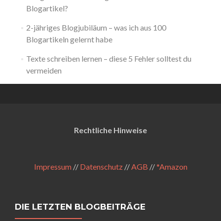
Blogartikel?
2-jähriges Blogjubiläum – was ich aus 100
Blogartikeln gelernt habe
Texte schreiben lernen – diese 5 Fehler solltest du
vermeiden
Rechtliche Hinweise
Impressum
//
Datenschutz
//
AGB
//
*Amazon
DIE LETZTEN BLOGBEITRÄGE