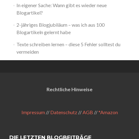
In eigener Sache: Wann gibt es wieder neue
Blogartikel?
2-jähriges Blogjubiläum – was ich aus 100
Blogartikeln gelernt habe
Texte schreiben lernen – diese 5 Fehler solltest du
vermeiden
Rechtliche Hinweise
Impressum
//
Datenschutz
//
AGB
//
*Amazon
DIE LETZTEN BLOGBEITRÄGE