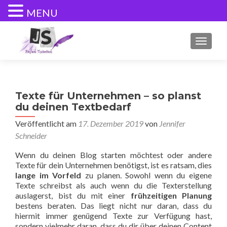
MENU
SCHALT
Texte für Unternehmen – so planst
du deinen Textbedarf
Veröffentlicht am
17. Dezember 2019
von
Jennifer
Schneider
Wenn du deinen Blog starten möchtest oder andere
Texte für dein Unternehmen benötigst, ist es ratsam, dies
lange im Vorfeld
zu planen. Sowohl wenn du eigene
Texte schreibst als auch wenn du die Texterstellung
auslagerst, bist du mit einer
frühzeitigen Planung
bestens beraten. Das liegt nicht nur daran, dass du
hiermit immer genügend Texte zur Verfügung hast,
sondern vielmehr daran, dass du dir über deinen Content