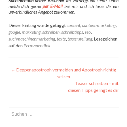
Suchintention deiner Besucher
im Vordergrund steht? Dann
melde dich gerne
per E-Mail
bei mir und ich lasse dir ein
unverbindliches Angebot zukommen.
Dieser Eintrag wurde getaggt
content
,
content-marketing
,
google
,
marketing
,
schreiben
,
schreibtipps
,
seo
,
suchmaschinenmarketing
,
texte
,
texterstellung
. Lesezeichen
auf den
Permanentlink
.
←
Deppenapostroph vermeiden und Apostroph richtig
setzen
Teaser schreiben – mit
diesen Tipps gelingt es dir
→