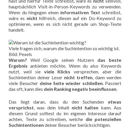
hast und hierfür Texte schreibst, wäre es
nicht
sinnvoll,
hauptsächlich Visit-in-Person-Keywords zu verwenden.
Wenn du hingegen einen
informativen Text
schreibst,
wäre es
nicht
hilfreich, diesen auf ein Do-Keyword zu
optimieren, wenn es sich nicht gerade um Shop-Texte
handelt.
Viele fragen sich, warum die Suchintention so wichtig ist.
Bild: Pexels
Warum?
Weil Google seinen Nutzern
das beste
Ergebnis
anbieten möchte. Wenn du also Keywords
nutzt, weil sie
viele Klicks
versprechen, aber die
Suchintention deiner Leser
nicht treffen
, dann werden
viele Besucher
deine Seite
wieder schließen
. Passiert
das oft, kann dies
dein Ranking negativ beeinflussen
.
Das liegt daran, dass du den Suchenden
etwas
versprichst
, was dein Inhalt
nicht halten
kann. Aus
diesem Grund solltest du im eigenen Interesse darauf
achten, Texte zu schreiben, welche
die potenziellen
Suchintentionen
deiner Besucher berücksichtigen.