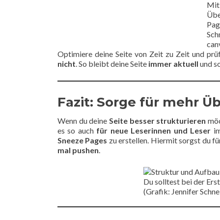
Mit
Übe
Pag
Schn
can
Optimiere deine Seite von Zeit zu Zeit und prü
nicht
. So bleibt deine Seite
immer aktuell
und so
Fazit: Sorge für mehr Ü
Wenn du deine
Seite besser strukturieren
möc
es so auch
für neue Leserinnen und Leser
im
Sneeze Pages
zu erstellen. Hiermit sorgst du f
mal pushen
.
Du solltest bei der Er
(Grafik: Jennifer Schne