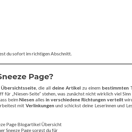
t du sofort im richtigen Abschnitt.
e Sneeze Page?
e
Übersichtsseite
, die all
deine Artikel
zu einem
bestimmten
 für „Niesen-Seite“ stehen, was zunächst nicht wirklich viel Sinn 
 dass beim
Niesen
alles
in verschiedene Richtungen verteilt
wir
arbeitest mit
Verlinkungen
und schickst deine Leserinnen und Le
ner Sneeze Page sorgst du für