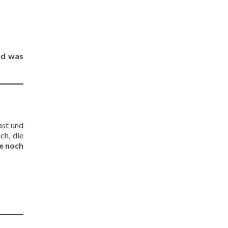
nd was
ast und
ich, die
e
noch