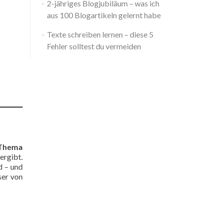
2-jähriges Blogjubiläum – was ich
aus 100 Blogartikeln gelernt habe
Texte schreiben lernen – diese 5
Fehler solltest du vermeiden
Thema
ergibt.
d – und
ser von