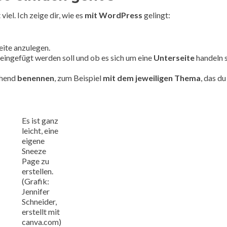
iel. Ich zeige dir, wie es
mit WordPress
gelingt:
Seite anzulegen.
 eingefügt werden soll und ob es sich um eine
Unterseite
handeln s
chend
benennen
, zum Beispiel
mit dem jeweiligen Thema
, das du
Es ist ganz
leicht, eine
eigene
Sneeze
Page zu
erstellen.
(Grafik:
Jennifer
Schneider,
erstellt mit
canva.com)