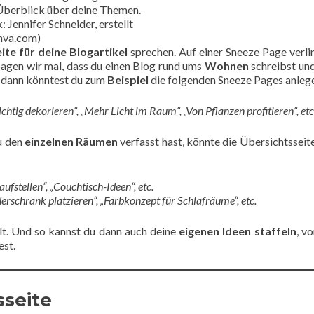
Überblick über deine Themen.
: Jennifer Schneider, erstellt
nva.com)
ite für deine Blogartikel
sprechen. Auf einer Sneeze Page verli
Sagen wir mal, dass du einen Blog rund ums
Wohnen
schreibst un
, dann könntest du zum
Beispiel
die folgenden Sneeze Pages anleg
chtig dekorieren“, „Mehr Licht im Raum“, „Von Pflanzen profitieren“, etc
u den
einzelnen Räumen
verfasst hast, könnte die Übersichtsseit
fstellen“, „Couchtisch-Ideen“, etc.
erschrank platzieren“, „Farbkonzept für Schlafräume“, etc.
elt. Und so kannst du dann auch deine
eigenen Ideen staffeln
, v
est.
sseite