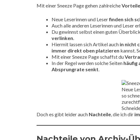
Mit einer Sneeze Page gehen zahlreiche
Vorteil
Neue Leserinnen und Leser
finden sich s
Auch alle anderen Leserinnen und Leser er
Du gewinnst selbst einen guten Überblic
verlinken
.
Hiermit lassen sich Artikel auch
in nicht
immer direkt oben
platzieren
kannst. S
Mit einer Sneeze Page schaffst du
Vertr
In der Regel werden solche Seiten
häufig
Absprungrate senkt
.
Neue Les
so schne
zurechtf
Schneide
Doch es gibt leider auch
Nachteile
, die ich dir
im
Nachteile von Archiv-Ü