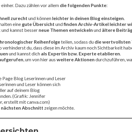
e
einher. Dazu zählen vor allem
die folgenden Punkte
:
chnell zurecht
und können
leichter in deinen Blog einsteigen
.
halten eine
gute Übersicht
und
finden Archiv-Artikel leichter w
k und kannst besser
neue Themen entwickeln
und
ältere Beiträ
 chronologischer Reihenfolge
teilen, sodass du
die wertvollsten
o verhinderst du, dass diese im Archiv kaum noch Sichtbarkeit hab
auen
und kannst dich
als Expertin bzw. Experte etablieren
.
 aufgerufen
, um von hier aus
weitere Aktionen
durchzuführen, wa
erinnen und Leser können sich
ller auf deinem Blog
inden. (Grafik: Jennifer
r, erstellt mit canva.com)
 nächsten Abschnitt
zeigen möchte.
bersichten