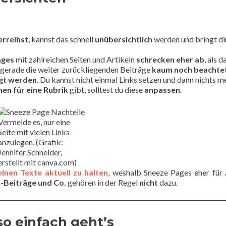
erreihst
, kannst das schnell
unübersichtlich
werden und bringt di
ages
mit zahlreichen Seiten und Artikeln
schrecken eher ab
, als d
gerade die weiter zurückliegenden Beiträge
kaum noch beachte
gt werden
. Du kannst nicht einmal Links setzen und dann nichts m
en für eine Rubrik
gibt, solltest du diese
anpassen
.
Vermeide es, nur eine
Seite mit vielen Links
anzulegen. (Grafik:
Jennifer Schneider,
erstellt mit canva.com)
elnen Texte aktuell zu halten
, weshalb Sneeze Pages eher für 
-Beiträge
und Co.
gehören in der Regel
nicht
dazu.
o einfach geht’s