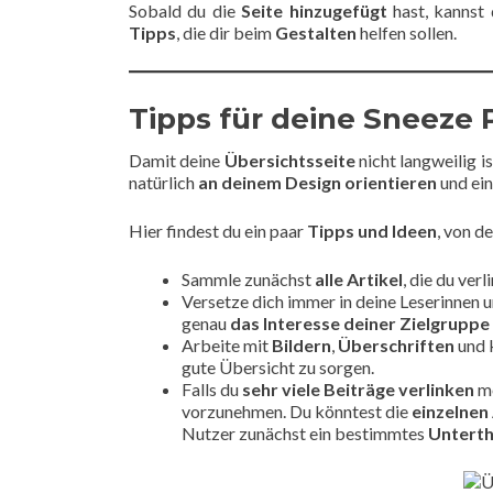
Sobald du die
Seite hinzugefügt
hast, kannst 
Tipps
, die dir beim
Gestalten
helfen sollen.
Tipps für deine Sneeze
Damit deine
Übersichtsseite
nicht langweilig i
natürlich
an deinem Design orientieren
und ein
Hier findest du ein paar
Tipps und Ideen
, von d
Sammle zunächst
alle Artikel
, die du ver
Versetze dich immer in deine Leserinnen un
genau
das Interesse deiner Zielgrupp
Arbeite mit
Bildern
,
Überschriften
und 
gute Übersicht zu sorgen.
Falls du
sehr viele Beiträge verlinken
mö
vorzunehmen. Du könntest die
einzelnen
Nutzer zunächst ein bestimmtes
Untert