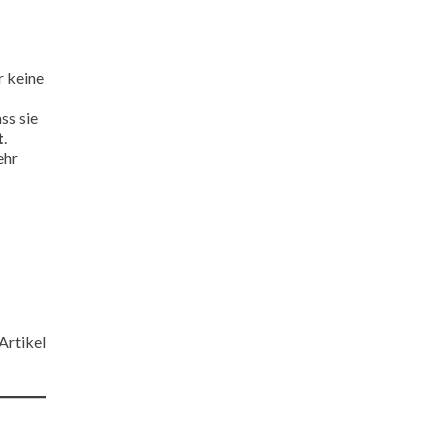
r keine
ass sie
t
.
ehr
Artikel