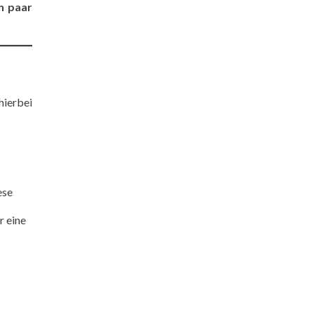
n paar
 hierbei
ese
r eine