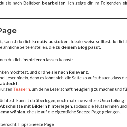
du sie nach Belieben
bearbeiten
. Ich zeige dir im Folgenden
ei
 Page
st, kannst du dich
kreativ austoben
. Idealerweise solltest du dich
e ähnliche Seite erstellen, die
zu deinem Blog passt
.
enen du dich
inspirieren
lassen kannst:
linken möchtest, und
ordne sie nach Relevanz
.
d Leser hinein, denn es lohnt sich, die Seite so aufzubauen, dass di
e abdeckt
.
kurzen
Teasern
, um deine Leserschaft
neugierig
zu machen und fü
chtest, kannst du überlegen, noch mal eine weitere Unterteilung
 Abschnitte mit Bildern hinterlegen
, sodass die Nutzerinnen und
hema wählen
, ehe sie auf die eigentliche Sneeze Page gelangen.