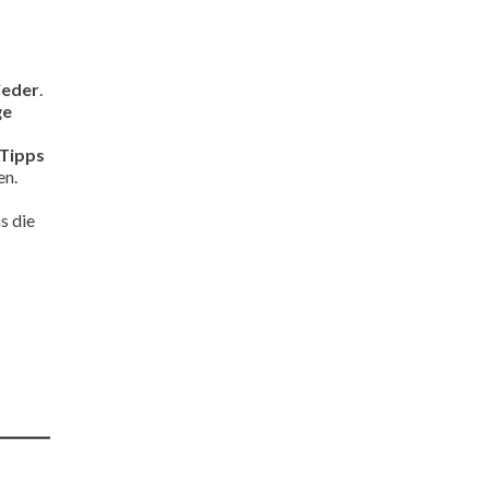
ieder
.
ge
 Tipps
en.
s die