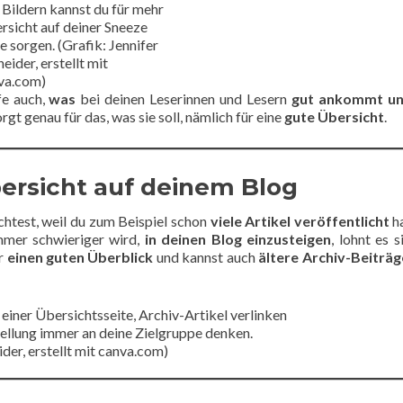
 Bildern kannst du für mehr
rsicht auf deiner Sneeze
e sorgen. (Grafik: Jennifer
eider, erstellt mit
va.com)
fe auch,
was
bei deinen Leserinnen und Lesern
gut ankommt u
rgt genau für das, was sie soll, nämlich für eine
gute Übersicht
.
bersicht auf deinem Blog
htest, weil du zum Beispiel schon
viele Artikel veröffentlicht
h
mer schwieriger wird,
in deinen Blog einzusteigen
, lohnt es s
ür
einen guten Überblick
und kannst auch
ältere Archiv-Beiträg
stellung immer an deine Zielgruppe denken.
ider, erstellt mit canva.com)