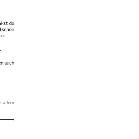
nkst du
d schon
en:
.
en auch
or allem