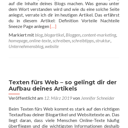
auf die Inhalte deines Blogs machen. Was genau unter
dem Wort verstanden wird und wie du eine solche Seite
anlegst, verrate ich dir im heutigen Artikel. Das erfährst
du in diesem Artikel: Definition Vorteile Nachteile
Read more about Sneeze Page – Blogarti
Sneeze Page anlegen
[…]
Markiert mit
blog
,
blogartikel
,
Bloggen
,
content-marketing
,
homepage
,
online-texte
,
schreiben
,
schreibtipps
,
struktur
,
Unternehmensblog
,
website
Texten fürs Web – so gelingt dir der
Aufbau deines Artikels
Veröffentlicht am
12. März 2019
von
Jennifer Schneider
Beim Texten fürs Web kommt es stark auf den richtigen
Textaufbau deiner Blogartikel und Websitetexte an. Das
liegt daran, dass viele Menschen Online-Texte häufig
überfliegen und die wichtigsten Informationen deshalb