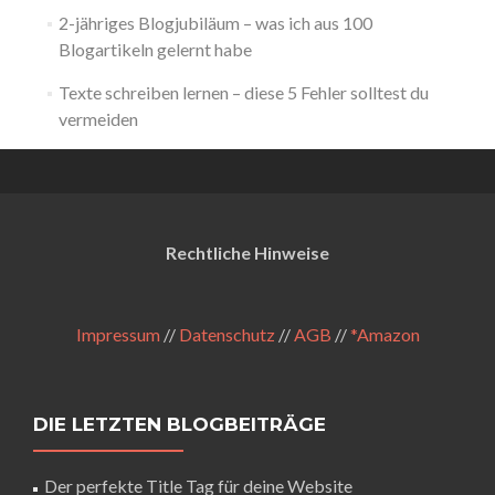
2-jähriges Blogjubiläum – was ich aus 100
Blogartikeln gelernt habe
Texte schreiben lernen – diese 5 Fehler solltest du
vermeiden
Rechtliche Hinweise
Impressum
//
Datenschutz
//
AGB
//
*Amazon
DIE LETZTEN BLOGBEITRÄGE
Der perfekte Title Tag für deine Website